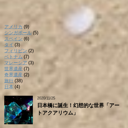
アメリカ
(9)
シンガポール
(5)
スペイン
(6)
タイ
(3)
フィリピン
(2)
ベトナム
(7)
マレーシア
(3)
世界遺産
(7)
奇界遺産
(2)
旅行
(38)
日本
(4)
2020/11/25
日本橋に誕生！幻想的な世界「アー
トアクアリウム」